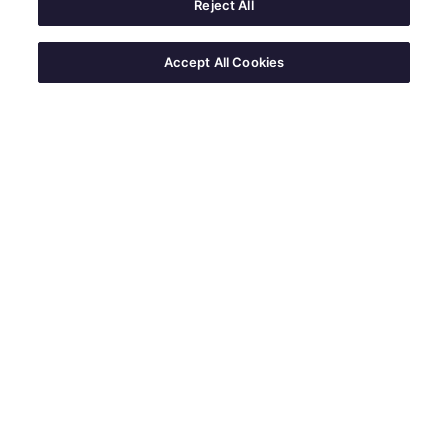
Reject All
Accept All Cookies
Etre Responsable
CONÇU PAR NOUS ET POUR
NOUS
Partager
—
Twitter
Facebook
Copier le lien
Avec The William Grant Way, nous traçons
notre propre chemin vers l'excellence